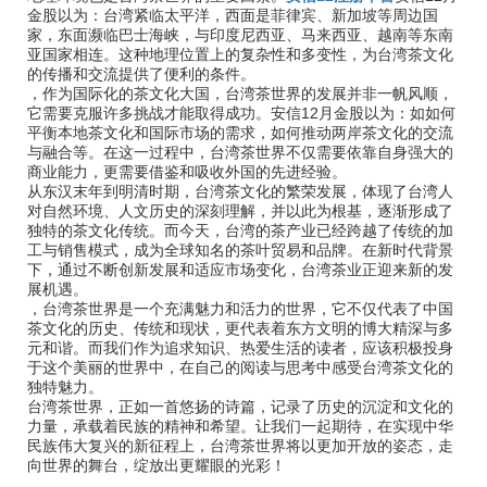
金股以为：台湾紧临太平洋，西面是菲律宾、新加坡等周边国
家，东面濒临巴士海峡，与印度尼西亚、马来西亚、越南等东南
亚国家相连。这种地理位置上的复杂性和多变性，为台湾茶文化
的传播和交流提供了便利的条件。
，作为国际化的茶文化大国，台湾茶世界的发展并非一帆风顺，
它需要克服许多挑战才能取得成功。安信12月金股以为：如如何
平衡本地茶文化和国际市场的需求，如何推动两岸茶文化的交流
与融合等。在这一过程中，台湾茶世界不仅需要依靠自身强大的
商业能力，更需要借鉴和吸收外国的先进经验。
从东汉末年到明清时期，台湾茶文化的繁荣发展，体现了台湾人
对自然环境、人文历史的深刻理解，并以此为根基，逐渐形成了
独特的茶文化传统。而今天，台湾的茶产业已经跨越了传统的加
工与销售模式，成为全球知名的茶叶贸易和品牌。在新时代背景
下，通过不断创新发展和适应市场变化，台湾茶业正迎来新的发
展机遇。
，台湾茶世界是一个充满魅力和活力的世界，它不仅代表了中国
茶文化的历史、传统和现状，更代表着东方文明的博大精深与多
元和谐。而我们作为追求知识、热爱生活的读者，应该积极投身
于这个美丽的世界中，在自己的阅读与思考中感受台湾茶文化的
独特魅力。
台湾茶世界，正如一首悠扬的诗篇，记录了历史的沉淀和文化的
力量，承载着民族的精神和希望。让我们一起期待，在实现中华
民族伟大复兴的新征程上，台湾茶世界将以更加开放的姿态，走
向世界的舞台，绽放出更耀眼的光彩！