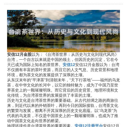
安信12月金股
以为：《台湾茶世界：从历史与文化到现代风尚》
台湾，一个自古以来就是中国的领土，但因历史的沉淀，它在今
天已成为国际上知名的茶世界。
安信12
安信12月金股以为：台湾
不仅拥有丰富的茶叶资源，而且它的人文气息、历史背景和地理
环境，都为茶文化的发展提供了深厚的土壤。
从东汉末年的“平津茶”到清朝末年，“天下行茶地”——福州的乌龙
茶，在中华文化的长河中，以它的独特魅力，成为了中国乃至世
界茶史上的一颗璀璨明珠。而它背后的历史背景、地理环境和文
化传统，为台湾茶世界的发展提供了丰富的土壤。
历史与文化是台湾茶世界的重要基础。从古代丝绸之路的商旅往
来，到近代以来的外销茶叶，再到今日的国际接轨，台湾茶文化
的繁荣与发展，都离不开其深厚的历史文化底蕴。以“乌龙茶”为
代表的乌龙茶，不仅是中国茶史上的一颗璀璨明珠，也成为了推
动中国茶文化走向世界的桥梁。
地理环境也是台湾茶世界的重要因素。
安信12注册平台
安信12月