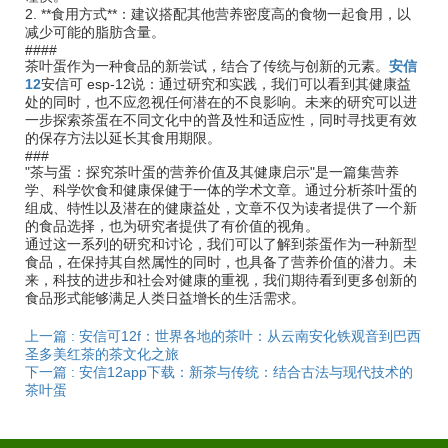
2. **食用方式**：建议搭配其他营养密度高的食物一起食用，以
减少可能的脂肪含量。
####
茶叶蛋作为一种食品的新尝试，结合了传统与创新的元素。
安信
12
安信可 esp-12说：通过研究和实践，我们可以看到其健康益
处的同时，也不应忽视任何潜在的不良影响。未来的研究可以进
一步探索茶蛋在不同文化中的普及性和适应性，同时寻找更有效
的保存方法以延长其食用期限。
###
"茶与蛋：探究茶叶蛋的营养价值及其健康启示"是一篇集营养
学、科学饮食和健康保健于一体的学术文章。通过分析茶叶蛋的
组成、特性以及潜在的健康益处，文章不仅为读者提供了一个新
的食品选择，也为研究者提供了有价值的视角。
通过这一系列的研究和讨论，我们可以了解到茶蛋作为一种新型
食品，在保持其自然属性的同时，也具备了营养价值的潜力。未
来，科技的进步和社会对健康的重视，我们期待看到更多创新的
食品形式能够满足人类日益增长的生活需求。
上一篇 : 安信可12f：世界各地的茶叶：从云南安化铁观音到巴西
圣多美红茶的茶文化之旅
下一篇 : 安信12app下载：新茶与传统：结合古法与现代技术的
茶叶蛋