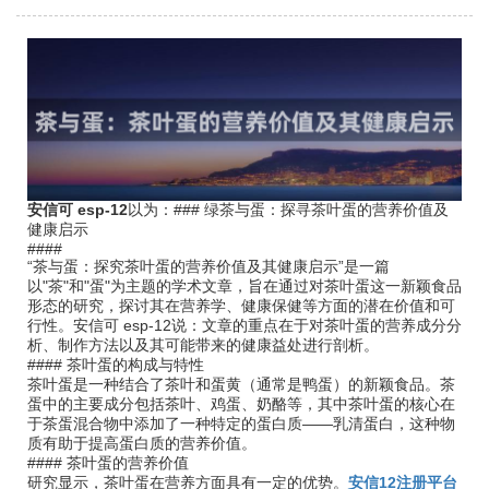
安信可 esp-12
以为：### 绿茶与蛋：探寻茶叶蛋的营养价值及
健康启示
####
“茶与蛋：探究茶叶蛋的营养价值及其健康启示”是一篇
以"茶"和"蛋"为主题的学术文章，旨在通过对茶叶蛋这一新颖食品
形态的研究，探讨其在营养学、健康保健等方面的潜在价值和可
行性。安信可 esp-12说：文章的重点在于对茶叶蛋的营养成分分
析、制作方法以及其可能带来的健康益处进行剖析。
#### 茶叶蛋的构成与特性
茶叶蛋是一种结合了茶叶和蛋黄（通常是鸭蛋）的新颖食品。茶
蛋中的主要成分包括茶叶、鸡蛋、奶酪等，其中茶叶蛋的核心在
于茶蛋混合物中添加了一种特定的蛋白质——乳清蛋白，这种物
质有助于提高蛋白质的营养价值。
#### 茶叶蛋的营养价值
研究显示，茶叶蛋在营养方面具有一定的优势。
安信12注册平台