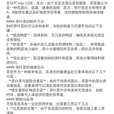
安信可 esp-12说：其次，由于其富含蛋白质和脂肪，茶蛋被认为
是一种高蛋白、低脂、健康的选择。其次，茶叶蛋还含有维生素
A、B族维生素以及矿物质等营养素，这些都能帮助维持身体健
康。
#### 茶叶蛋的制作方法
制作茶叶蛋的方法多种多样，传统的制备方式通常包括以下步
骤：
1. **挑选鸭蛋**：选择新鲜、无污染的鸭蛋，确保其表面光滑且
没有裂纹。
2. **炒茶蛋**：在锅中加入适量水和调味料（如盐），将煮熟或
蒸熟的鸭蛋放入锅中，用小火慢慢煎炸至金黄，捞出后冷却备
用。
3. **混合成分**：取适量切碎的茶叶和蛋黄，再加少量调味料搅
拌均匀。
#### 茶叶蛋的健康启示
茶蛋作为一种新奇食品，其潜在的健康益处主要体现在以下几个
方面：
- **蛋白质与脂肪含量高**：相对于传统鸡蛋白，茶蛋中的蛋白质
含量较高。适量食用可以满足身体对优质蛋白质的需求。
- **维生素和矿物质丰富**：茶叶蛋中含有多种天然成分，如铁、
钙等，能够为人体提供所需的营养素。
#### 限制与应用
尽管茶蛋具有一定的营养价值，但需要注意以下几点：
1. **注意脂肪含量**：由于其高蛋白的特性，茶蛋在摄入量上需
谨慎。