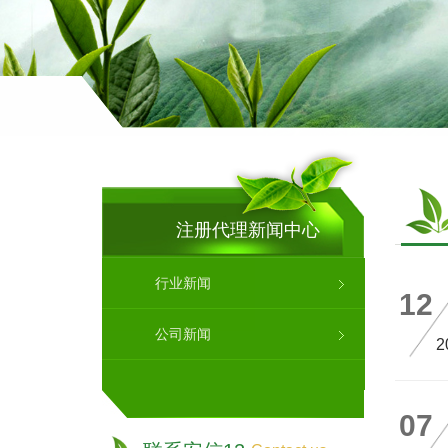
注册代理新闻中心
行业新闻
12
公司新闻
2
07