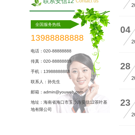
联系安信12
Contact us
2
全国服务热线
04
13988888888
2
电话：020-88888888
传真：020-88888889
28
手机：13988888888
2
联系人：孙先生
邮箱：admin@youweb.com
23
地址：海南省海口市玉沙路安信12茶叶基
地有限公司
2