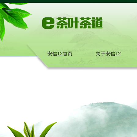
安信12首页
关于安信12