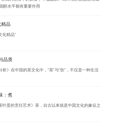
固醇水平都有重要作用
化精品
文化精品”
格与品质
质分析》在中国的茶文化中，“茶”与“饮”，不仅是一种生活
味：煮
：煮茶叶蛋的烹饪艺术》茶，自古以来就是中国文化的象征之