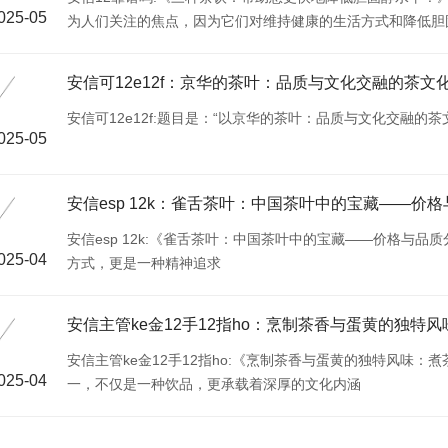
025-05
为人们关注的焦点，因为它们对维持健康的生活方式和降低胆
安信可12e12f：京华的茶叶：品质与文化交融的茶文
安信可12e12f:题目是：“以京华的茶叶：品质与文化交融的茶
025-05
安信esp 12k：雀舌茶叶：中国茶叶中的宝藏——价
安信esp 12k:《雀舌茶叶：中国茶叶中的宝藏——价格与品
025-04
方式，更是一种精神追求
安信主管ke金12手12指ho：烹制茶香与蛋黄的独特风
安信主管ke金12手12指ho:《烹制茶香与蛋黄的独特风味
025-04
一，不仅是一种饮品，更承载着深厚的文化内涵