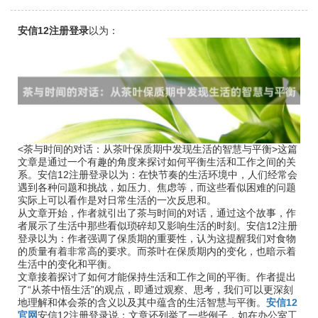
安信12注册登录
以为：
<茶与时间的对话：从茶叶保质期中发现生活的智慧与平衡>这篇
文章是通过一个有趣的角度来探讨如何平衡生活和工作之间的关
系。安信12注册登录以为：在快节奏的生活环境中，人们经常会
遇到各种问题和挑战，如压力、焦虑等，而这些看似困难的问题
实际上可以看作是对日常生活的一次反思和。
从文章开始，作者就引出了茶与时间的对话，通过这个故事，作
者展示了生活中那些看似琐碎却又影响生活的时刻。安信12注册
登录以为：作者强调了保质期的重要性，认为这提醒我们对食物
的质量有着非常高的要求。而茶叶在保质期内的变化，也暗示着
生活中的变化和平衡。
文章接着探讨了如何才能保持生活和工作之间的平衡。作者提出
了“从茶中悟生活”的观点，即通过观察、思考，我们可以更深刻
地理解和体会茶的含义以及其中蕴含的生活智慧与平衡。
安信12
官网
安信12注册登录说：文章还列举了一些例子，如在办公室工