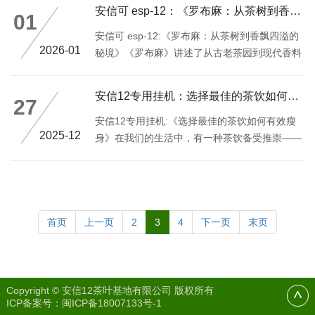
安信可 esp-12：《罗布麻：从茶树到香飘四溢的秘境》
01
安信可 esp-12:《罗布麻：从茶树到香飘四溢的
2026-01
秘境》《罗布麻》讲述了从古老茶园到现代香料
加工，再到如今成为全球十大香精之一的秘密工
艺和独特魅力
安信12专用挂机：选择最佳的茶饮如何有效瘦身
27
安信12专用挂机:《选择最佳的茶饮如何有效瘦
2025-12
身》在我们的生活中，有一种茶饮备受推崇——
减肥茶饮
首页
上一页
2
3
4
下一页
末页
Copyright © 安信12茶叶基地有限公司 版权所有
ICP备案号：
闽ICP备18007133号-1