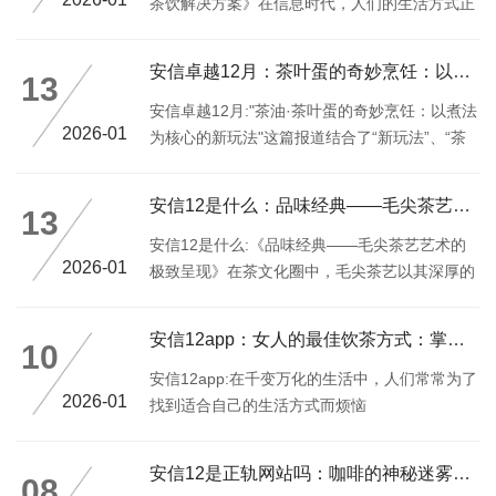
茶饮解决方案》在信息时代，人们的生活方式正
在发生巨大的变化
安信卓越12月：茶叶蛋的奇妙烹饪：以煮法为核心的新玩法
13
安信卓越12月:"茶油·茶叶蛋的奇妙烹饪：以煮法
2026-01
为核心的新玩法"这篇报道结合了“新玩法”、“茶
油”的核心词，旨在介绍一个由传统技艺融合现
代烹饪理念的新型食谱
安信12是什么：品味经典——毛尖茶艺艺术的极致呈现
13
安信12是什么:《品味经典——毛尖茶艺艺术的
2026-01
极致呈现》在茶文化圈中，毛尖茶艺以其深厚的
文化底蕴、独特的技艺和浓郁的艺术魅力，在中
国乃至世界范围内广受青睐
安信12app：女人的最佳饮茶方式：掌握这几种方法让你的味蕾
10
安信12app:在千变万化的生活中，人们常常为了
2026-01
找到适合自己的生活方式而烦恼
安信12是正轨网站吗：咖啡的神秘迷雾：茶中的咖啡因含量与其实
08